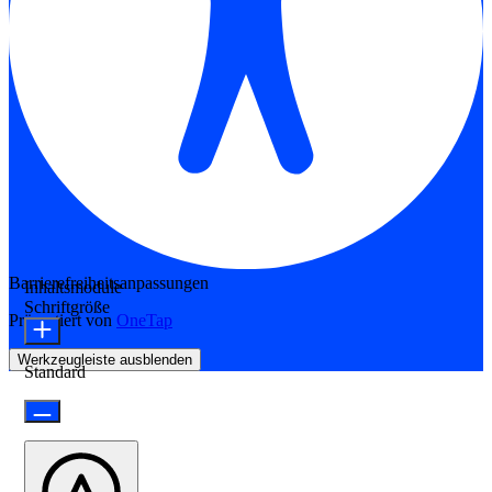
Barrierefreiheitsanpassungen
Inhaltsmodule
Schriftgröße
Präsentiert von
OneTap
Werkzeugleiste ausblenden
Standard