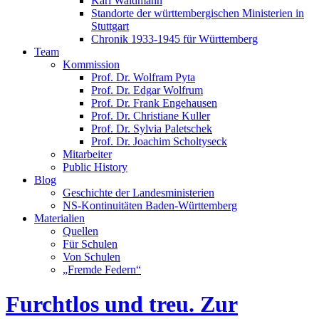
Karl Waldmann
Standorte der württembergischen Ministerien in
Stuttgart
Chronik 1933-1945 für Württemberg
Team
Kommission
Prof. Dr. Wolfram Pyta
Prof. Dr. Edgar Wolfrum
Prof. Dr. Frank Engehausen
Prof. Dr. Christiane Kuller
Prof. Dr. Sylvia Paletschek
Prof. Dr. Joachim Scholtyseck
Mitarbeiter
Public History
Blog
Geschichte der Landesministerien
NS-Kontinuitäten Baden-Württemberg
Materialien
Quellen
Für Schulen
Von Schulen
„Fremde Federn“
Furchtlos und treu. Zur