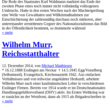
Die Rede des Staatsrates Karl Waldmann markiert das Ende der
zweiten Phase eines noch immer nicht vollständig vollzogenen
Umbruchs. Hatte in den ersten Wochen nach der Machtergreifung
eine Welle von Gewalttaten und Willkürmaßnahmen zur
Einschüchterung der zahlenmäßig durchaus noch stärkeren, aber
untereinander zerstrittenen Gegner des Nationalsozialismus das Bild
in der Öffentlichkeit bestimmt, so dominierte während
» mehr
Wilhelm Murr,
Reichsstatthalter
12. Dezember 2014,
von
Michael Matthiesen
* 16.12.1888 Esslingen am Neckar † 14.5.1945 Egg/Vorarlberg
(Selbstmord). Evangelisch, Kirchenaustritt 1942. Aus einfachen
Verhältnissen und von teilweise ungeklärter Herkunft, arbeitete
Wilhelm Murr nach einer kaufmännischen Lehre in verschiedenen
Esslinger Firmen. Bereits vor 1914 wurde er im Deutschnationalen
Handlungsgehilfenverband (DHV) aktiv. Im Ersten Weltkrieg war
er zunächst an der Westfront, dann ab 1915 als Brigadeschreiber in
» mehr