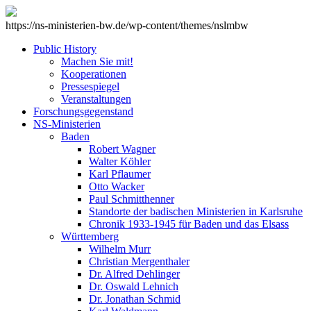
https://ns-ministerien-bw.de/wp-content/themes/nslmbw
Public History
Machen Sie mit!
Kooperationen
Pressespiegel
Veranstaltungen
Forschungsgegenstand
NS-Ministerien
Baden
Robert Wagner
Walter Köhler
Karl Pflaumer
Otto Wacker
Paul Schmitthenner
Standorte der badischen Ministerien in Karlsruhe
Chronik 1933-1945 für Baden und das Elsass
Württemberg
Wilhelm Murr
Christian Mergenthaler
Dr. Alfred Dehlinger
Dr. Oswald Lehnich
Dr. Jonathan Schmid