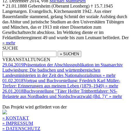
12. Dezember 2014,
von
Michael Matthiesen
* 21.01.1888 Gebersheim (Oberamt Leonberg) † 15.7.1945
Langenargen. Evangelisch, Kirchenaustritt 1942. Aus einer
Bauernfamilie stammend, gelang Schmid der soziale Aufstieg durch
das Abitur und juristische Studium an den Universitäten Tübingen
und München, das er 1913 mit einer Dissertation zum
Gesellschaftsrecht abschloss. Im Weltkrieg diente er im
Feldartillerieregiment 49 und wurde bis zum Leutnant befördert. Der
» mehr
SUCHE
VERANSTALTUNGEN
29.04.2019
Präsentation der Abschlusspublikation im Staatsarchiv
Ludwigsburg: Die badischen und württembergischen
Landesministerien in der Zeit des Nationalsozialismus
» mehr
01.02.2018
Vortrag und Buchvorstellung: Friedrich Karl Müller-
Trefzer: Erinnerungen aus meinem Leben (1879–1949)
» mehr
26.01.2018
Buchvorstellung "Täter Helfer Trittbrettfahrer: NS-
Belastete aus Nordbaden und Nordschwarzwald (Bd. 7)"
» mehr
Das Projekt wird gefördert von der
» KONTAKT
» IMPRESSUM
» DATENSCHUTZ