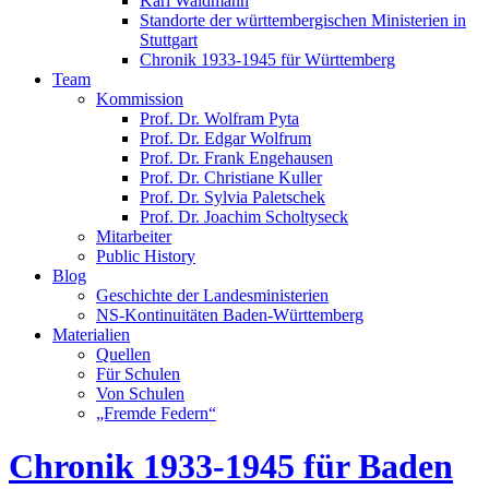
Karl Waldmann
Standorte der württembergischen Ministerien in
Stuttgart
Chronik 1933-1945 für Württemberg
Team
Kommission
Prof. Dr. Wolfram Pyta
Prof. Dr. Edgar Wolfrum
Prof. Dr. Frank Engehausen
Prof. Dr. Christiane Kuller
Prof. Dr. Sylvia Paletschek
Prof. Dr. Joachim Scholtyseck
Mitarbeiter
Public History
Blog
Geschichte der Landesministerien
NS-Kontinuitäten Baden-Württemberg
Materialien
Quellen
Für Schulen
Von Schulen
„Fremde Federn“
Chronik 1933-1945 für Baden