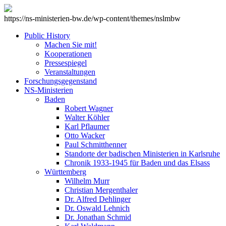
https://ns-ministerien-bw.de/wp-content/themes/nslmbw
Public History
Machen Sie mit!
Kooperationen
Pressespiegel
Veranstaltungen
Forschungsgegenstand
NS-Ministerien
Baden
Robert Wagner
Walter Köhler
Karl Pflaumer
Otto Wacker
Paul Schmitthenner
Standorte der badischen Ministerien in Karlsruhe
Chronik 1933-1945 für Baden und das Elsass
Württemberg
Wilhelm Murr
Christian Mergenthaler
Dr. Alfred Dehlinger
Dr. Oswald Lehnich
Dr. Jonathan Schmid