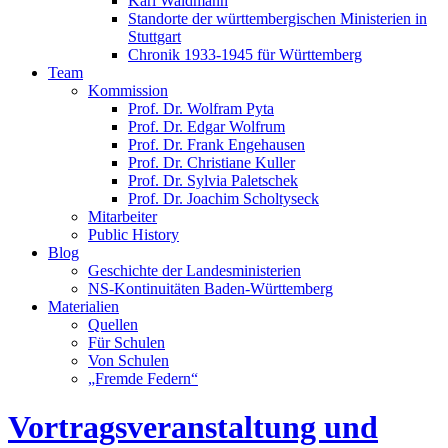
Karl Waldmann
Standorte der württembergischen Ministerien in
Stuttgart
Chronik 1933-1945 für Württemberg
Team
Kommission
Prof. Dr. Wolfram Pyta
Prof. Dr. Edgar Wolfrum
Prof. Dr. Frank Engehausen
Prof. Dr. Christiane Kuller
Prof. Dr. Sylvia Paletschek
Prof. Dr. Joachim Scholtyseck
Mitarbeiter
Public History
Blog
Geschichte der Landesministerien
NS-Kontinuitäten Baden-Württemberg
Materialien
Quellen
Für Schulen
Von Schulen
„Fremde Federn“
Vortragsveranstaltung und