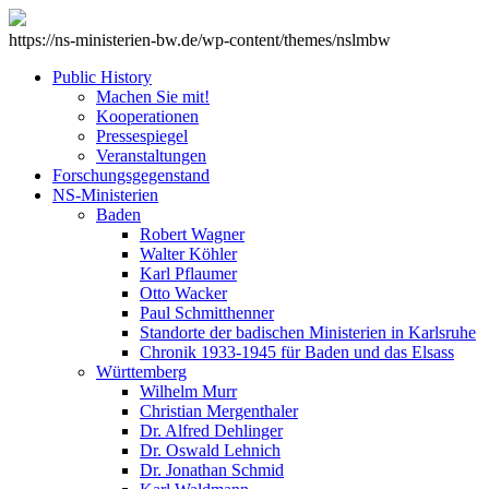
https://ns-ministerien-bw.de/wp-content/themes/nslmbw
Public History
Machen Sie mit!
Kooperationen
Pressespiegel
Veranstaltungen
Forschungsgegenstand
NS-Ministerien
Baden
Robert Wagner
Walter Köhler
Karl Pflaumer
Otto Wacker
Paul Schmitthenner
Standorte der badischen Ministerien in Karlsruhe
Chronik 1933-1945 für Baden und das Elsass
Württemberg
Wilhelm Murr
Christian Mergenthaler
Dr. Alfred Dehlinger
Dr. Oswald Lehnich
Dr. Jonathan Schmid