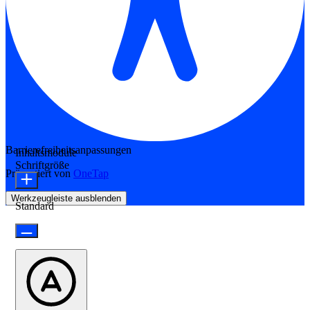
Barrierefreiheitsanpassungen
Inhaltsmodule
Schriftgröße
Präsentiert von
OneTap
Werkzeugleiste ausblenden
Standard