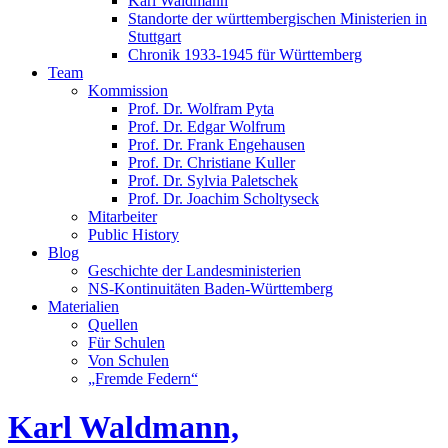
Karl Waldmann
Standorte der württembergischen Ministerien in
Stuttgart
Chronik 1933-1945 für Württemberg
Team
Kommission
Prof. Dr. Wolfram Pyta
Prof. Dr. Edgar Wolfrum
Prof. Dr. Frank Engehausen
Prof. Dr. Christiane Kuller
Prof. Dr. Sylvia Paletschek
Prof. Dr. Joachim Scholtyseck
Mitarbeiter
Public History
Blog
Geschichte der Landesministerien
NS-Kontinuitäten Baden-Württemberg
Materialien
Quellen
Für Schulen
Von Schulen
„Fremde Federn“
Karl Waldmann,