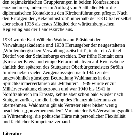
den regimekritischen Gruppierungen in beiden Konfessionen
einzunehmen, indem er im Auftrag von Statthalter Murr die
diplomatischen Kontakte zu den Kirchenführungen pflegte. Nach
den Erfolgen der ‚Bekenntnisfront‘ innerhalb der EKD trat er selbst
aber schon 1935 als erstes Mitglied der württembergischen
Regierung aus der Landeskirche aus.
1933 wurde Karl Wilhelm Waldmann Präsident der
Verwaltungsakademie und 1938 Herausgeber der neugestalteten
‚Württembergischen Verwaltungszeitschrift‘, in der ein Artikel
Dietlof von der Schulenburgs erschien. Der frühe Kontakt zum
‚Kreisauer Kreis’ und einige Reforminitiativen auf Reichsebene
ähnlich den späteren des Stuttgarter Oberbürgermeisters Strölin
führten neben vielen Zeugenaussagen nach 1945 zu der
ungewöhnlich günstigen Beurteilung Waldmanns in den
Spruchkammerverfahren als ‚Mitläufer’. 1939 wurde er zur
Militärverwaltung eingezogen und war 1940 bis 1941 in
Nordfrankreich im Einsatz, kehrte aber schon bald wieder nach
Stuttgart zurück, um die Leitung des Finanzministeriums zu
übernehmen. Waldmann gilt als Vertreter einer bisher wenig
beachteten „gouvernementalen“ Variante der NS-Verwaltungspolitik
in Württemberg, die politische Härte mit persönlicher Flexibilität
und fachlicher Kompetenz verband.
Literatur