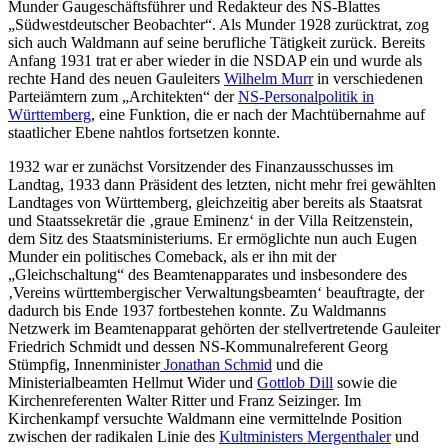
Munder Gaugeschäftsführer und Redakteur des NS-Blattes
„Südwestdeutscher Beobachter“. Als Munder 1928 zurücktrat, zog
sich auch Waldmann auf seine berufliche Tätigkeit zurück. Bereits
Anfang 1931 trat er aber wieder in die NSDAP ein und wurde als
rechte Hand des neuen Gauleiters
Wilhelm Murr
in verschiedenen
Parteiämtern zum „Architekten“ der
NS-Personalpolitik in
Württemberg
, eine Funktion, die er nach der Machtübernahme auf
staatlicher Ebene nahtlos fortsetzen konnte.
1932 war er zunächst Vorsitzender des Finanzausschusses im
Landtag, 1933 dann Präsident des letzten, nicht mehr frei gewählten
Landtages von Württemberg, gleichzeitig aber bereits als Staatsrat
und Staatssekretär die ‚graue Eminenz‘ in der Villa Reitzenstein,
dem Sitz des Staatsministeriums. Er ermöglichte nun auch Eugen
Munder ein politisches Comeback, als er ihn mit der
„Gleichschaltung“ des Beamtenapparates und insbesondere des
‚Vereins württembergischer Verwaltungsbeamten‘ beauftragte, der
dadurch bis Ende 1937 fortbestehen konnte. Zu Waldmanns
Netzwerk im Beamtenapparat gehörten der stellvertretende Gauleiter
Friedrich Schmidt und dessen NS-Kommunalreferent Georg
Stümpfig, Innenminister
Jonathan Schmid
und die
Ministerialbeamten Hellmut Wider und
Gottlob Dill
sowie die
Kirchenreferenten Walter Ritter und Franz Seizinger. Im
Kirchenkampf versuchte Waldmann eine vermittelnde Position
zwischen der radikalen Linie des
Kultministers Mergenthaler
und