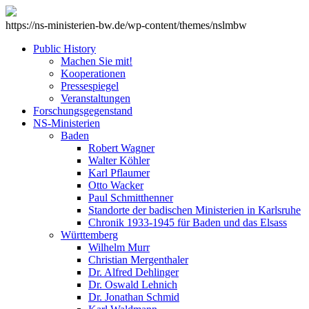
https://ns-ministerien-bw.de/wp-content/themes/nslmbw
Public History
Machen Sie mit!
Kooperationen
Pressespiegel
Veranstaltungen
Forschungsgegenstand
NS-Ministerien
Baden
Robert Wagner
Walter Köhler
Karl Pflaumer
Otto Wacker
Paul Schmitthenner
Standorte der badischen Ministerien in Karlsruhe
Chronik 1933-1945 für Baden und das Elsass
Württemberg
Wilhelm Murr
Christian Mergenthaler
Dr. Alfred Dehlinger
Dr. Oswald Lehnich
Dr. Jonathan Schmid