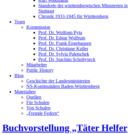
Karl Waldmann
Standorte der württembergischen Ministerien in
Stuttgart
Chronik 1933-1945 für Württemberg
Team
Kommission
Prof. Dr. Wolfram Pyta
Prof. Dr. Edgar Wolfrum
Prof. Dr. Frank Engehausen
Prof. Dr. Christiane Kuller
Prof. Dr. Sylvia Paletschek
Prof. Dr. Joachim Scholtyseck
Mitarbeiter
Public History
Blog
Geschichte der Landesministerien
NS-Kontinuitäten Baden-Württemberg
Materialien
Quellen
Für Schulen
Von Schulen
„Fremde Federn“
Buchvorstellung „Täter Helfer