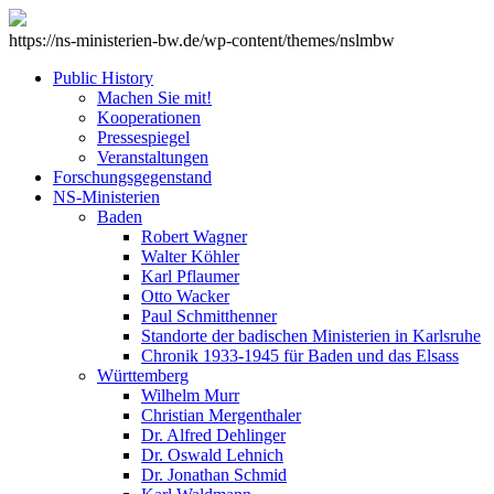
https://ns-ministerien-bw.de/wp-content/themes/nslmbw
Public History
Machen Sie mit!
Kooperationen
Pressespiegel
Veranstaltungen
Forschungsgegenstand
NS-Ministerien
Baden
Robert Wagner
Walter Köhler
Karl Pflaumer
Otto Wacker
Paul Schmitthenner
Standorte der badischen Ministerien in Karlsruhe
Chronik 1933-1945 für Baden und das Elsass
Württemberg
Wilhelm Murr
Christian Mergenthaler
Dr. Alfred Dehlinger
Dr. Oswald Lehnich
Dr. Jonathan Schmid