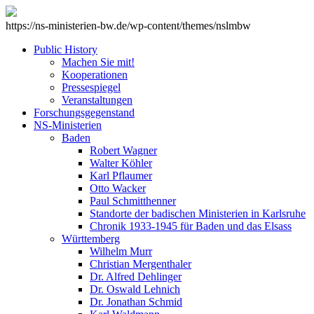
https://ns-ministerien-bw.de/wp-content/themes/nslmbw
Public History
Machen Sie mit!
Kooperationen
Pressespiegel
Veranstaltungen
Forschungsgegenstand
NS-Ministerien
Baden
Robert Wagner
Walter Köhler
Karl Pflaumer
Otto Wacker
Paul Schmitthenner
Standorte der badischen Ministerien in Karlsruhe
Chronik 1933-1945 für Baden und das Elsass
Württemberg
Wilhelm Murr
Christian Mergenthaler
Dr. Alfred Dehlinger
Dr. Oswald Lehnich
Dr. Jonathan Schmid