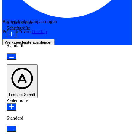
Barrierefreiheitsanpassungen
Inhaltsmodule
Schriftgröße
Präsentiert von
OneTap
Werkzeugleiste ausblenden
Standard
Lesbare Schrift
Zeilenhöhe
Standard