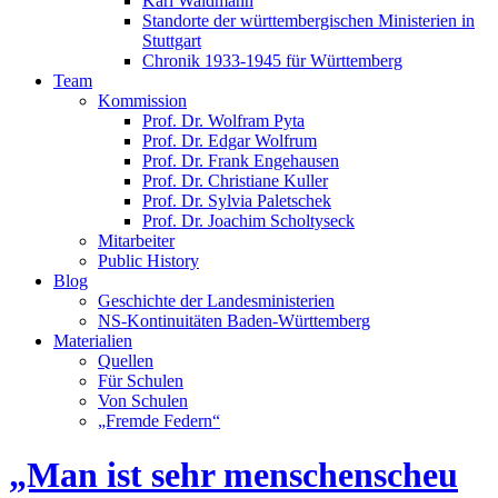
Karl Waldmann
Standorte der württembergischen Ministerien in
Stuttgart
Chronik 1933-1945 für Württemberg
Team
Kommission
Prof. Dr. Wolfram Pyta
Prof. Dr. Edgar Wolfrum
Prof. Dr. Frank Engehausen
Prof. Dr. Christiane Kuller
Prof. Dr. Sylvia Paletschek
Prof. Dr. Joachim Scholtyseck
Mitarbeiter
Public History
Blog
Geschichte der Landesministerien
NS-Kontinuitäten Baden-Württemberg
Materialien
Quellen
Für Schulen
Von Schulen
„Fremde Federn“
„Man ist sehr menschenscheu