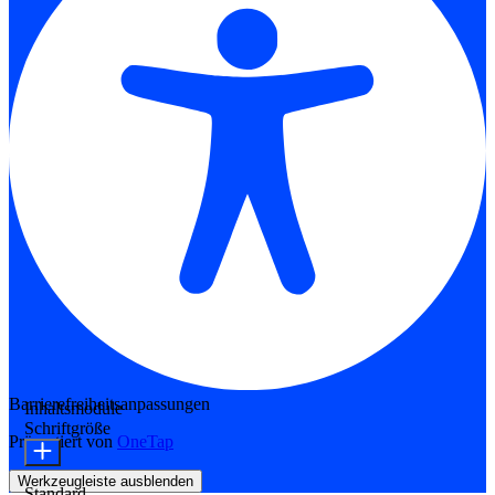
Barrierefreiheitsanpassungen
Inhaltsmodule
Schriftgröße
Präsentiert von
OneTap
Werkzeugleiste ausblenden
Standard