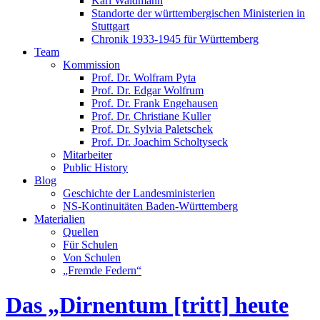
Karl Waldmann
Standorte der württembergischen Ministerien in
Stuttgart
Chronik 1933-1945 für Württemberg
Team
Kommission
Prof. Dr. Wolfram Pyta
Prof. Dr. Edgar Wolfrum
Prof. Dr. Frank Engehausen
Prof. Dr. Christiane Kuller
Prof. Dr. Sylvia Paletschek
Prof. Dr. Joachim Scholtyseck
Mitarbeiter
Public History
Blog
Geschichte der Landesministerien
NS-Kontinuitäten Baden-Württemberg
Materialien
Quellen
Für Schulen
Von Schulen
„Fremde Federn“
Das „Dirnentum [tritt] heute