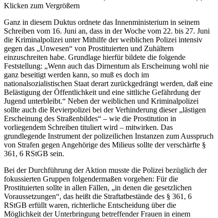
Klicken zum Vergrößern
Ganz in diesem Duktus ordnete das Innenministerium in seinem
Schreiben vom 16. Juni an, dass in der Woche vom 22. bis 27. Juni
die Kriminalpolizei unter Mithilfe der weiblichen Polizei intensiv
gegen das „Unwesen“ von Prostituierten und Zuhältern
einzuschreiten habe. Grundlage hierfür bildete die folgende
Feststellung: „Wenn auch das Dirnentum als Erscheinung wohl nie
ganz beseitigt werden kann, so muß es doch im
nationalsozialistischen Staat derart zurückgedrängt werden, daß eine
Belästigung der Öffentlichkeit und eine sittliche Gefährdung der
Jugend unterbleibt.“ Neben der weiblichen und Kriminalpolizei
sollte auch die Revierpolizei bei der Verhinderung dieser „lästigen
Erscheinung des Straßenbildes“ – wie die Prostitution in
vorliegendem Schreiben tituliert wird – mitwirken. Das
grundlegende Instrument der polizeilichen Instanzen zum Ausspruch
von Strafen gegen Angehörige des Milieus sollte der verschärfte §
361, 6 RStGB sein.
Bei der Durchführung der Aktion musste die Polizei bezüglich der
fokussierten Gruppen folgendermaßen vorgehen: Für die
Prostituierten sollte in allen Fällen, „in denen die gesetzlichen
Voraussetzungen“, das heißt die Straftatbestände des § 361, 6
RStGB erfüllt waren, richterliche Entscheidung über die
Möglichkeit der Unterbringung betreffender Frauen in einem