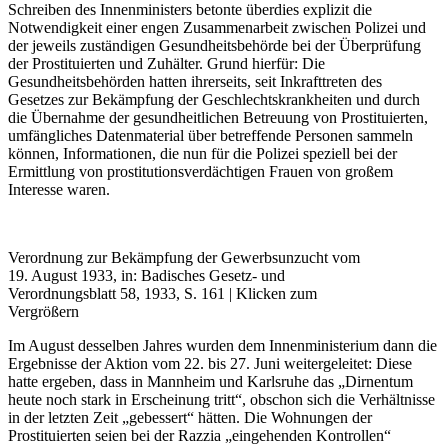
Schreiben des Innenministers betonte überdies explizit die
Notwendigkeit einer engen Zusammenarbeit zwischen Polizei und
der jeweils zuständigen Gesundheitsbehörde bei der Überprüfung
der Prostituierten und Zuhälter. Grund hierfür: Die
Gesundheitsbehörden hatten ihrerseits, seit Inkrafttreten des
Gesetzes zur Bekämpfung der Geschlechtskrankheiten und durch
die Übernahme der gesundheitlichen Betreuung von Prostituierten,
umfängliches Datenmaterial über betreffende Personen sammeln
können, Informationen, die nun für die Polizei speziell bei der
Ermittlung von prostitutionsverdächtigen Frauen von großem
Interesse waren.
Verordnung zur Bekämpfung der Gewerbsunzucht vom
19. August 1933, in: Badisches Gesetz- und
Verordnungsblatt 58, 1933, S. 161 | Klicken zum
Vergrößern
Im August desselben Jahres wurden dem Innenministerium dann die
Ergebnisse der Aktion vom 22. bis 27. Juni weitergeleitet: Diese
hatte ergeben, dass in Mannheim und Karlsruhe das „Dirnentum
heute noch stark in Erscheinung tritt“, obschon sich die Verhältnisse
in der letzten Zeit „gebessert“ hätten. Die Wohnungen der
Prostituierten seien bei der Razzia „eingehenden Kontrollen“