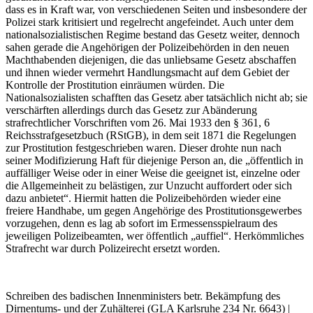
dass es in Kraft war, von verschiedenen Seiten und insbesondere der
Polizei stark kritisiert und regelrecht angefeindet. Auch unter dem
nationalsozialistischen Regime bestand das Gesetz weiter, dennoch
sahen gerade die Angehörigen der Polizeibehörden in den neuen
Machthabenden diejenigen, die das unliebsame Gesetz abschaffen
und ihnen wieder vermehrt Handlungsmacht auf dem Gebiet der
Kontrolle der Prostitution einräumen würden. Die
Nationalsozialisten schafften das Gesetz aber tatsächlich nicht ab; sie
verschärften allerdings durch das Gesetz zur Abänderung
strafrechtlicher Vorschriften vom 26. Mai 1933 den § 361, 6
Reichsstrafgesetzbuch (RStGB), in dem seit 1871 die Regelungen
zur Prostitution festgeschrieben waren. Dieser drohte nun nach
seiner Modifizierung Haft für diejenige Person an, die „öffentlich in
auffälliger Weise oder in einer Weise die geeignet ist, einzelne oder
die Allgemeinheit zu belästigen, zur Unzucht auffordert oder sich
dazu anbietet“. Hiermit hatten die Polizeibehörden wieder eine
freiere Handhabe, um gegen Angehörige des Prostitutionsgewerbes
vorzugehen, denn es lag ab sofort im Ermessensspielraum des
jeweiligen Polizeibeamten, wer öffentlich „auffiel“. Herkömmliches
Strafrecht war durch Polizeirecht ersetzt worden.
Schreiben des badischen Innenministers betr. Bekämpfung des
Dirnentums- und der Zuhälterei (GLA Karlsruhe 234 Nr. 6643) |