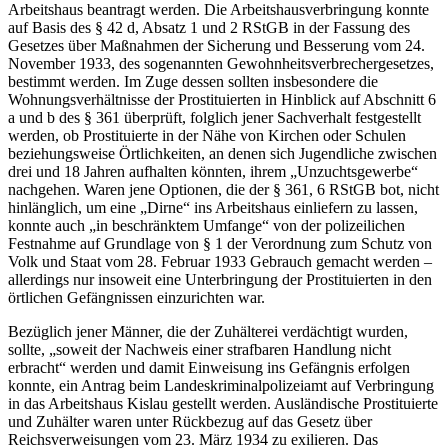
Arbeitshaus beantragt werden. Die Arbeitshausverbringung konnte
auf Basis des § 42 d, Absatz 1 und 2 RStGB in der Fassung des
Gesetzes über Maßnahmen der Sicherung und Besserung vom 24.
November 1933, des sogenannten Gewohnheitsverbrechergesetzes,
bestimmt werden. Im Zuge dessen sollten insbesondere die
Wohnungsverhältnisse der Prostituierten in Hinblick auf Abschnitt 6
a und b des § 361 überprüft, folglich jener Sachverhalt festgestellt
werden, ob Prostituierte in der Nähe von Kirchen oder Schulen
beziehungsweise Örtlichkeiten, an denen sich Jugendliche zwischen
drei und 18 Jahren aufhalten könnten, ihrem „Unzuchtsgewerbe“
nachgehen. Waren jene Optionen, die der § 361, 6 RStGB bot, nicht
hinlänglich, um eine „Dirne“ ins Arbeitshaus einliefern zu lassen,
konnte auch „in beschränktem Umfange“ von der polizeilichen
Festnahme auf Grundlage von § 1 der Verordnung zum Schutz von
Volk und Staat vom 28. Februar 1933 Gebrauch gemacht werden –
allerdings nur insoweit eine Unterbringung der Prostituierten in den
örtlichen Gefängnissen einzurichten war.
Bezüglich jener Männer, die der Zuhälterei verdächtigt wurden,
sollte, „soweit der Nachweis einer strafbaren Handlung nicht
erbracht“ werden und damit Einweisung ins Gefängnis erfolgen
konnte, ein Antrag beim Landeskriminalpolizeiamt auf Verbringung
in das Arbeitshaus Kislau gestellt werden. Ausländische Prostituierte
und Zuhälter waren unter Rückbezug auf das Gesetz über
Reichsverweisungen vom 23. März 1934 zu exilieren. Das