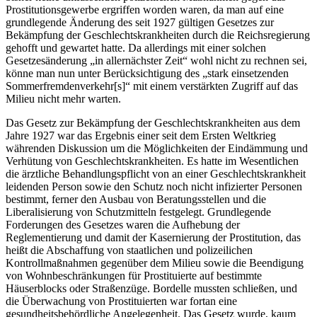
Prostitutionsgewerbe ergriffen worden waren, da man auf eine
grundlegende Änderung des seit 1927 gültigen Gesetzes zur
Bekämpfung der Geschlechtskrankheiten durch die Reichsregierung
gehofft und gewartet hatte. Da allerdings mit einer solchen
Gesetzesänderung „in allernächster Zeit“ wohl nicht zu rechnen sei,
könne man nun unter Berücksichtigung des „stark einsetzenden
Sommerfremdenverkehr[s]“ mit einem verstärkten Zugriff auf das
Milieu nicht mehr warten.
Das Gesetz zur Bekämpfung der Geschlechtskrankheiten aus dem
Jahre 1927 war das Ergebnis einer seit dem Ersten Weltkrieg
währenden Diskussion um die Möglichkeiten der Eindämmung und
Verhütung von Geschlechtskrankheiten. Es hatte im Wesentlichen
die ärztliche Behandlungspflicht von an einer Geschlechtskrankheit
leidenden Person sowie den Schutz noch nicht infizierter Personen
bestimmt, ferner den Ausbau von Beratungsstellen und die
Liberalisierung von Schutzmitteln festgelegt. Grundlegende
Forderungen des Gesetzes waren die Aufhebung der
Reglementierung und damit der Kasernierung der Prostitution, das
heißt die Abschaffung von staatlichen und polizeilichen
Kontrollmaßnahmen gegenüber dem Milieu sowie die Beendigung
von Wohnbeschränkungen für Prostituierte auf bestimmte
Häuserblocks oder Straßenzüge. Bordelle mussten schließen, und
die Überwachung von Prostituierten war fortan eine
gesundheitsbehördliche Angelegenheit. Das Gesetz wurde, kaum