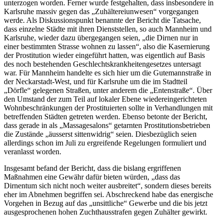
unterzogen worden. Ferner wurde festgehalten, dass insbesondere in
Karlsruhe massiv gegen das „Zuhältereiunwesen“ vorgegangen
werde. Als Diskussionspunkt benannte der Bericht die Tatsache,
dass einzelne Städte mit ihren Dienststellen, so auch Mannheim und
Karlsruhe, wieder dazu übergegangen seien, „die Dirnen nur in
einer bestimmten Strasse wohnen zu lassen“, also die Kasernierung
der Prostitution wieder eingeführt hatten, was eigentlich auf Basis
des noch bestehenden Geschlechtskrankheitengesetzes untersagt
war. Für Mannheim handelte es sich hier um die Gutemannstraße in
der Neckarstadt-West, und für Karlsruhe um die im Stadtteil
„Dörfle“ gelegenen Straßen, unter anderem die „Entenstraße“. Über
den Umstand der zum Teil auf lokaler Ebene wiedereingerichteten
Wohnbeschränkungen der Prostituierten sollte in Verhandlungen mit
betreffenden Städten getreten werden. Ebenso betonte der Bericht,
dass gerade in als „Massagesalons“ getarnten Prostitutionsbetrieben
die Zustände „äusserst sittenwidrig“ seien. Diesbezüglich seien
allerdings schon im Juli zu ergreifende Regelungen formuliert und
veranlasst worden.
Insgesamt befand der Bericht, dass die bislang ergriffenen
Maßnahmen eine Gewähr dafür bieten würden, „dass das
Dirnentum sich nicht noch weiter ausbreitet“, sondern dieses bereits
eher im Abnehmen begriffen sei. Abschreckend habe das energische
Vorgehen in Bezug auf das „unsittliche“ Gewerbe und die bis jetzt
ausgesprochenen hohen Zuchthausstrafen gegen Zuhälter gewirkt.