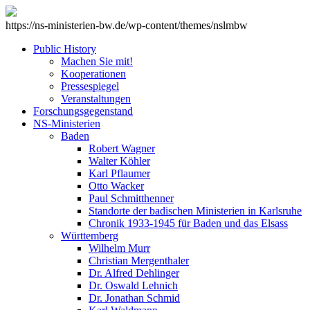
https://ns-ministerien-bw.de/wp-content/themes/nslmbw
Public History
Machen Sie mit!
Kooperationen
Pressespiegel
Veranstaltungen
Forschungsgegenstand
NS-Ministerien
Baden
Robert Wagner
Walter Köhler
Karl Pflaumer
Otto Wacker
Paul Schmitthenner
Standorte der badischen Ministerien in Karlsruhe
Chronik 1933-1945 für Baden und das Elsass
Württemberg
Wilhelm Murr
Christian Mergenthaler
Dr. Alfred Dehlinger
Dr. Oswald Lehnich
Dr. Jonathan Schmid