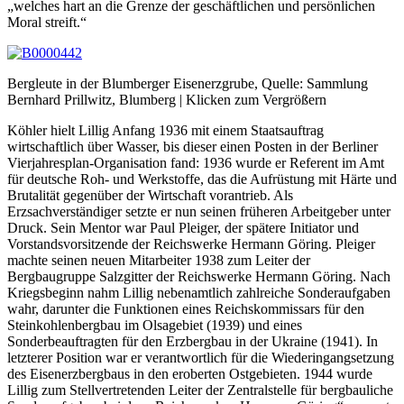
„welches hart an die Grenze der geschäftlichen und persönlichen
Moral streift.“
Bergleute in der Blumberger Eisenerzgrube, Quelle: Sammlung
Bernhard Prillwitz, Blumberg | Klicken zum Vergrößern
Köhler hielt Lillig Anfang 1936 mit einem Staatsauftrag
wirtschaftlich über Wasser, bis dieser einen Posten in der Berliner
Vierjahresplan-Organisation fand: 1936 wurde er Referent im Amt
für deutsche Roh- und Werkstoffe, das die Aufrüstung mit Härte und
Brutalität gegenüber der Wirtschaft vorantrieb. Als
Erzsachverständiger setzte er nun seinen früheren Arbeitgeber unter
Druck. Sein Mentor war Paul Pleiger, der spätere Initiator und
Vorstandsvorsitzende der Reichswerke Hermann Göring. Pleiger
machte seinen neuen Mitarbeiter 1938 zum Leiter der
Bergbaugruppe Salzgitter der Reichswerke Hermann Göring. Nach
Kriegsbeginn nahm Lillig nebenamtlich zahlreiche Sonderaufgaben
wahr, darunter die Funktionen eines Reichskommissars für den
Steinkohlenbergbau im Olsagebiet (1939) und eines
Sonderbeauftragten für den Erzbergbau in der Ukraine (1941). In
letzterer Position war er verantwortlich für die Wiederingangsetzung
des Eisenerzbergbaus in den eroberten Ostgebieten. 1944 wurde
Lillig zum Stellvertretenden Leiter der Zentralstelle für bergbauliche