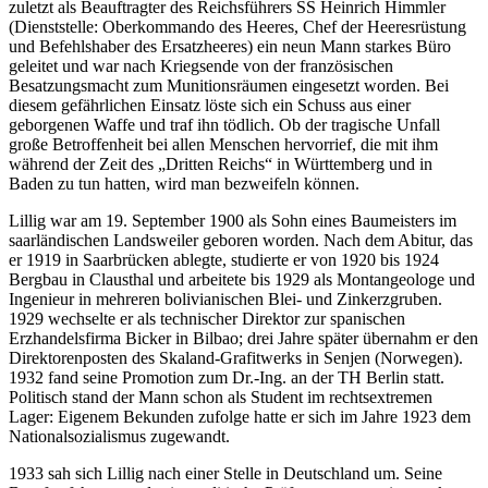
zuletzt als Beauftragter des Reichsführers SS Heinrich Himmler
(Dienststelle: Oberkommando des Heeres, Chef der Heeresrüstung
und Befehlshaber des Ersatzheeres) ein neun Mann starkes Büro
geleitet und war nach Kriegsende von der französischen
Besatzungsmacht zum Munitionsräumen eingesetzt worden. Bei
diesem gefährlichen Einsatz löste sich ein Schuss aus einer
geborgenen Waffe und traf ihn tödlich. Ob der tragische Unfall
große Betroffenheit bei allen Menschen hervorrief, die mit ihm
während der Zeit des „Dritten Reichs“ in Württemberg und in
Baden zu tun hatten, wird man bezweifeln können.
Lillig war am 19. September 1900 als Sohn eines Baumeisters im
saarländischen Landsweiler geboren worden. Nach dem Abitur, das
er 1919 in Saarbrücken ablegte, studierte er von 1920 bis 1924
Bergbau in Clausthal und arbeitete bis 1929 als Montangeologe und
Ingenieur in mehreren bolivianischen Blei- und Zinkerzgruben.
1929 wechselte er als technischer Direktor zur spanischen
Erzhandelsfirma Bicker in Bilbao; drei Jahre später übernahm er den
Direktorenposten des Skaland-Grafitwerks in Senjen (Norwegen).
1932 fand seine Promotion zum Dr.-Ing. an der TH Berlin statt.
Politisch stand der Mann schon als Student im rechtsextremen
Lager: Eigenem Bekunden zufolge hatte er sich im Jahre 1923 dem
Nationalsozialismus zugewandt.
1933 sah sich Lillig nach einer Stelle in Deutschland um. Seine