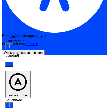
Barrierefreiheitsanpassungen
Inhaltsmodule
Schriftgröße
Präsentiert von
OneTap
Werkzeugleiste ausblenden
Standard
Lesbare Schrift
Zeilenhöhe