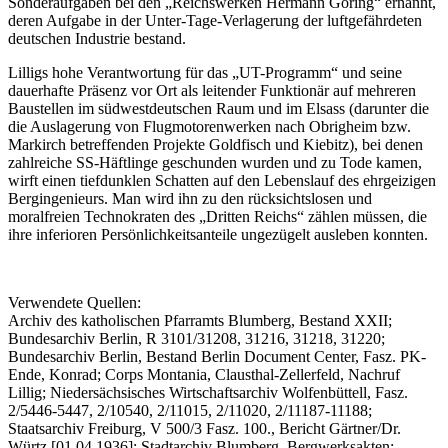
Sonderaufgaben bei den „Reichswerken Hermann Göring“ ernannt,
deren Aufgabe in der Unter-Tage-Verlagerung der luftgefährdeten
deutschen Industrie bestand.
Lilligs hohe Verantwortung für das „UT-Programm“ und seine
dauerhafte Präsenz vor Ort als leitender Funktionär auf mehreren
Baustellen im südwestdeutschen Raum und im Elsass (darunter die
die Auslagerung von Flugmotorenwerken nach Obrigheim bzw.
Markirch betreffenden Projekte Goldfisch und Kiebitz), bei denen
zahlreiche SS-Häftlinge geschunden wurden und zu Tode kamen,
wirft einen tiefdunklen Schatten auf den Lebenslauf des ehrgeizigen
Bergingenieurs. Man wird ihn zu den rücksichtslosen und
moralfreien Technokraten des „Dritten Reichs“ zählen müssen, die
ihre inferioren Persönlichkeitsanteile ungezügelt ausleben konnten.
Verwendete Quellen:
Archiv des katholischen Pfarramts Blumberg, Bestand XXII;
Bundesarchiv Berlin, R 3101/31208, 31216, 31218, 31220;
Bundesarchiv Berlin, Bestand Berlin Document Center, Fasz. PK-
Ende, Konrad; Corps Montania, Clausthal-Zellerfeld, Nachruf
Lillig; Niedersächsisches Wirtschaftsarchiv Wolfenbüttell, Fasz.
2/5446-5447, 2/10540, 2/11015, 2/11020, 2/11187-11188;
Staatsarchiv Freiburg, V 500/3 Fasz. 100., Bericht Gärtner/Dr.
Würtz [01.04.1936]; Stadtarchiv Blumberg, Bergwerksakten;