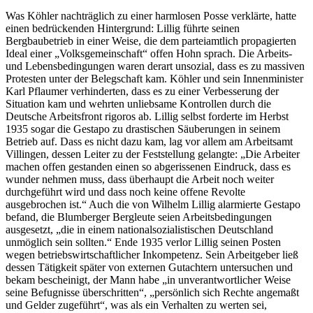
Was Köhler nachträglich zu einer harmlosen Posse verklärte, hatte
einen bedrückenden Hintergrund: Lillig führte seinen
Bergbaubetrieb in einer Weise, die dem parteiamtlich propagierten
Ideal einer „Volksgemeinschaft“ offen Hohn sprach. Die Arbeits-
und Lebensbedingungen waren derart unsozial, dass es zu massiven
Protesten unter der Belegschaft kam. Köhler und sein Innenminister
Karl Pflaumer verhinderten, dass es zu einer Verbesserung der
Situation kam und wehrten unliebsame Kontrollen durch die
Deutsche Arbeitsfront rigoros ab. Lillig selbst forderte im Herbst
1935 sogar die Gestapo zu drastischen Säuberungen in seinem
Betrieb auf. Dass es nicht dazu kam, lag vor allem am Arbeitsamt
Villingen, dessen Leiter zu der Feststellung gelangte: „Die Arbeiter
machen offen gestanden einen so abgerissenen Eindruck, dass es
wunder nehmen muss, dass überhaupt die Arbeit noch weiter
durchgeführt wird und dass noch keine offene Revolte
ausgebrochen ist.“ Auch die von Wilhelm Lillig alarmierte Gestapo
befand, die Blumberger Bergleute seien Arbeitsbedingungen
ausgesetzt, „die in einem nationalsozialistischen Deutschland
unmöglich sein sollten.“ Ende 1935 verlor Lillig seinen Posten
wegen betriebswirtschaftlicher Inkompetenz. Sein Arbeitgeber ließ
dessen Tätigkeit später von externen Gutachtern untersuchen und
bekam bescheinigt, der Mann habe „in unverantwortlicher Weise
seine Befugnisse überschritten“, „persönlich sich Rechte angemaßt
und Gelder zugeführt“, was als ein Verhalten zu werten sei,