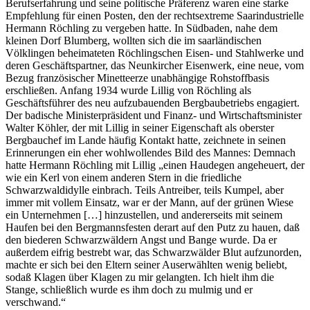
Berufserfahrung und seine politische Präferenz waren eine starke
Empfehlung für einen Posten, den der rechtsextreme Saarindustrielle
Hermann Röchling zu vergeben hatte. In Südbaden, nahe dem
kleinen Dorf Blumberg, wollten sich die im saarländischen
Völklingen beheimateten Röchlingschen Eisen- und Stahlwerke und
deren Geschäftspartner, das Neunkircher Eisenwerk, eine neue, vom
Bezug französischer Minetteerze unabhängige Rohstoffbasis
erschließen. Anfang 1934 wurde Lillig von Röchling als
Geschäftsführer des neu aufzubauenden Bergbaubetriebs engagiert.
Der badische Ministerpräsident und Finanz- und Wirtschaftsminister
Walter Köhler, der mit Lillig in seiner Eigenschaft als oberster
Bergbauchef im Lande häufig Kontakt hatte, zeichnete in seinen
Erinnerungen ein eher wohlwollendes Bild des Mannes: Demnach
hatte Hermann Röchling mit Lillig „einen Haudegen angeheuert, der
wie ein Kerl von einem anderen Stern in die friedliche
Schwarzwaldidylle einbrach. Teils Antreiber, teils Kumpel, aber
immer mit vollem Einsatz, war er der Mann, auf der grünen Wiese
ein Unternehmen […] hinzustellen, und andererseits mit seinem
Haufen bei den Bergmannsfesten derart auf den Putz zu hauen, daß
den biederen Schwarzwäldern Angst und Bange wurde. Da er
außerdem eifrig bestrebt war, das Schwarzwälder Blut aufzunorden,
machte er sich bei den Eltern seiner Auserwählten wenig beliebt,
sodaß Klagen über Klagen zu mir gelangten. Ich hielt ihm die
Stange, schließlich wurde es ihm doch zu mulmig und er
verschwand.“