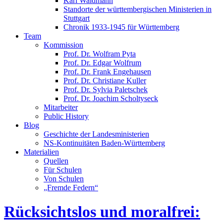
Karl Waldmann
Standorte der württembergischen Ministerien in
Stuttgart
Chronik 1933-1945 für Württemberg
Team
Kommission
Prof. Dr. Wolfram Pyta
Prof. Dr. Edgar Wolfrum
Prof. Dr. Frank Engehausen
Prof. Dr. Christiane Kuller
Prof. Dr. Sylvia Paletschek
Prof. Dr. Joachim Scholtyseck
Mitarbeiter
Public History
Blog
Geschichte der Landesministerien
NS-Kontinuitäten Baden-Württemberg
Materialien
Quellen
Für Schulen
Von Schulen
„Fremde Federn“
Rücksichtslos und moralfrei: