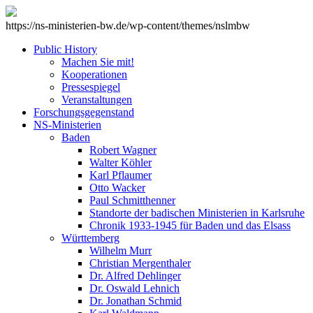
https://ns-ministerien-bw.de/wp-content/themes/nslmbw
Public History
Machen Sie mit!
Kooperationen
Pressespiegel
Veranstaltungen
Forschungsgegenstand
NS-Ministerien
Baden
Robert Wagner
Walter Köhler
Karl Pflaumer
Otto Wacker
Paul Schmitthenner
Standorte der badischen Ministerien in Karlsruhe
Chronik 1933-1945 für Baden und das Elsass
Württemberg
Wilhelm Murr
Christian Mergenthaler
Dr. Alfred Dehlinger
Dr. Oswald Lehnich
Dr. Jonathan Schmid