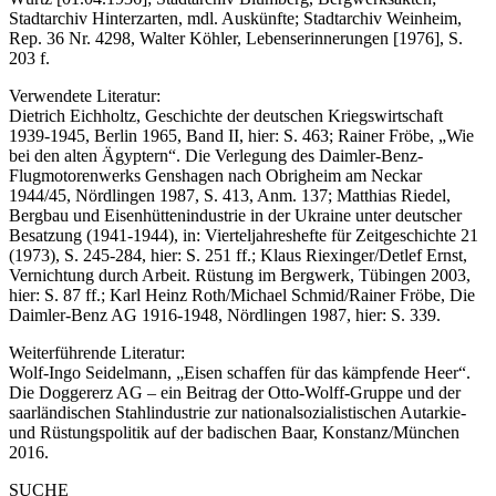
Stadtarchiv Hinterzarten, mdl. Auskünfte; Stadtarchiv Weinheim,
Rep. 36 Nr. 4298, Walter Köhler, Lebenserinnerungen [1976], S.
203 f.
Verwendete Literatur:
Dietrich Eichholtz, Geschichte der deutschen Kriegswirtschaft
1939-1945, Berlin 1965, Band II, hier: S. 463; Rainer Fröbe, „Wie
bei den alten Ägyptern“. Die Verlegung des Daimler-Benz-
Flugmotorenwerks Genshagen nach Obrigheim am Neckar
1944/45, Nördlingen 1987, S. 413, Anm. 137; Matthias Riedel,
Bergbau und Eisenhüttenindustrie in der Ukraine unter deutscher
Besatzung (1941-1944), in: Vierteljahreshefte für Zeitgeschichte 21
(1973), S. 245-284, hier: S. 251 ff.; Klaus Riexinger/Detlef Ernst,
Vernichtung durch Arbeit. Rüstung im Bergwerk, Tübingen 2003,
hier: S. 87 ff.; Karl Heinz Roth/Michael Schmid/Rainer Fröbe, Die
Daimler-Benz AG 1916-1948, Nördlingen 1987, hier: S. 339.
Weiterführende Literatur:
Wolf-Ingo Seidelmann, „Eisen schaffen für das kämpfende Heer“.
Die Doggererz AG – ein Beitrag der Otto-Wolff-Gruppe und der
saarländischen Stahlindustrie zur nationalsozialistischen Autarkie-
und Rüstungspolitik auf der badischen Baar, Konstanz/München
2016.
SUCHE