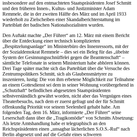
insbesondere auf den entmachteten Staatspräsidenten Josef Schmitt
und den früheren Innen-, Kultus- und Justizminister Adam
Remmele, die in der zweiten Hälfte des März und im April 1933
wiederholt zu Zielscheiben einer Skandalberichterstattung im
Parteiblatt der badischen Nationalsozialisten wurden.
Den Auftakt machte „Der Führer“ am 12. März mit einem Bericht
über die Entdeckung einer technisch komplizierten
„Bespitzelungsanlage“ im Ministerbüro des Innenressorts, mit der
der Sozialdemokrat Remmele – dies sei ein Beleg für das „übelste
System der Gesinnungsschnüffelei gegen die Beamtenschaft“ –
sämtliche Telefonate in seinem Ministerium habe abhören können.
Drei Tage später machte sich das Parteiblatt über die Versuche des
Zentrumspolitikers Schmitt, sich als Glaubensmärtyrer zu
inszenieren, lustig: Die von ihm erbetene Möglichkeit zur Teilnahme
an einem Gottesdienst sei dem in seiner Wohnung vorübergehend in
„Schutzhaft“ befindlichen abgesetzten Staatspräsidenten
selbstverständlich gewährt worden, nicht aber das Vergnügen eines
Theaterbesuchs, nach dem er zuerst gefragt und der für Schmitt
offenkundig Priorität vor seinem Seelenheil gehabt habe. Am
folgenden Tag, dem 16. März, informierte „Der Führer“ seine
Leserschaft dann über die „Tragikomödie“ von Schmitts Absetzung:
Als letzte Amtshandlung habe er telegraphisch an den
Reichspräsidenten einen „unsagbar lächerlichen S.O.S.-Ruf“ nach
Berlin abgesetzt und auf die Gefahr eines schweren