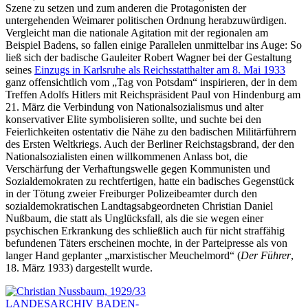
Szene zu setzen und zum anderen die Protagonisten der
untergehenden Weimarer politischen Ordnung herabzuwürdigen.
Vergleicht man die nationale Agitation mit der regionalen am
Beispiel Badens, so fallen einige Parallelen unmittelbar ins Auge: So
ließ sich der badische Gauleiter Robert Wagner bei der Gestaltung
seines
Einzugs in Karlsruhe als Reichsstatthalter am 8. Mai 1933
ganz offensichtlich vom „Tag von Potsdam“ inspirieren, der in dem
Treffen Adolfs Hitlers mit Reichspräsident Paul von Hindenburg am
21. März die Verbindung von Nationalsozialismus und alter
konservativer Elite symbolisieren sollte, und suchte bei den
Feierlichkeiten ostentativ die Nähe zu den badischen Militärführern
des Ersten Weltkriegs. Auch der Berliner Reichstagsbrand, der den
Nationalsozialisten einen willkommenen Anlass bot, die
Verschärfung der Verhaftungswelle gegen Kommunisten und
Sozialdemokraten zu rechtfertigen, hatte ein badisches Gegenstück
in der Tötung zweier Freiburger Polizeibeamter durch den
sozialdemokratischen Landtagsabgeordneten Christian Daniel
Nußbaum, die statt als Unglücksfall, als die sie wegen einer
psychischen Erkrankung des schließlich auch für nicht straffähig
befundenen Täters erscheinen mochte, in der Parteipresse als von
langer Hand geplanter „marxistischer Meuchelmord“ (
Der Führer
,
18. März 1933) dargestellt wurde.