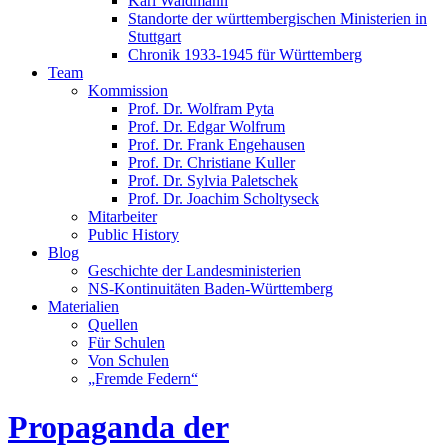
Karl Waldmann
Standorte der württembergischen Ministerien in
Stuttgart
Chronik 1933-1945 für Württemberg
Team
Kommission
Prof. Dr. Wolfram Pyta
Prof. Dr. Edgar Wolfrum
Prof. Dr. Frank Engehausen
Prof. Dr. Christiane Kuller
Prof. Dr. Sylvia Paletschek
Prof. Dr. Joachim Scholtyseck
Mitarbeiter
Public History
Blog
Geschichte der Landesministerien
NS-Kontinuitäten Baden-Württemberg
Materialien
Quellen
Für Schulen
Von Schulen
„Fremde Federn“
Propaganda der