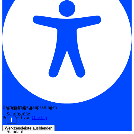
Barrierefreiheitsanpassungen
Inhaltsmodule
Schriftgröße
Präsentiert von
OneTap
Werkzeugleiste ausblenden
Standard