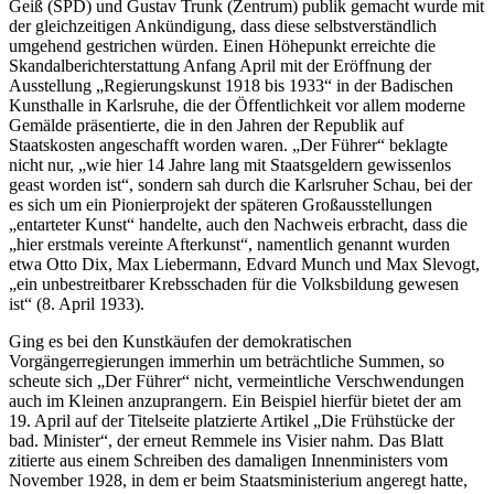
Geiß (SPD) und Gustav Trunk (Zentrum) publik gemacht wurde mit
der gleichzeitigen Ankündigung, dass diese selbstverständlich
umgehend gestrichen würden. Einen Höhepunkt erreichte die
Skandalberichterstattung Anfang April mit der Eröffnung der
Ausstellung „Regierungskunst 1918 bis 1933“ in der Badischen
Kunsthalle in Karlsruhe, die der Öffentlichkeit vor allem moderne
Gemälde präsentierte, die in den Jahren der Republik auf
Staatskosten angeschafft worden waren. „Der Führer“ beklagte
nicht nur, „wie hier 14 Jahre lang mit Staatsgeldern gewissenlos
geast worden ist“, sondern sah durch die Karlsruher Schau, bei der
es sich um ein Pionierprojekt der späteren Großausstellungen
„entarteter Kunst“ handelte, auch den Nachweis erbracht, dass die
„hier erstmals vereinte Afterkunst“, namentlich genannt wurden
etwa Otto Dix, Max Liebermann, Edvard Munch und Max Slevogt,
„ein unbestreitbarer Krebsschaden für die Volksbildung gewesen
ist“ (8. April 1933).
Ging es bei den Kunstkäufen der demokratischen
Vorgängerregierungen immerhin um beträchtliche Summen, so
scheute sich „Der Führer“ nicht, vermeintliche Verschwendungen
auch im Kleinen anzuprangern. Ein Beispiel hierfür bietet der am
19. April auf der Titelseite platzierte Artikel „Die Frühstücke der
bad. Minister“, der erneut Remmele ins Visier nahm. Das Blatt
zitierte aus einem Schreiben des damaligen Innenministers vom
November 1928, in dem er beim Staatsministerium angeregt hatte,