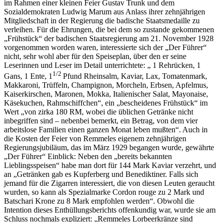
im Rahmen einer kleinen Feier Gustav Trunk und dem
Sozialdemokraten Ludwig Marum aus Anlass ihrer zehnjährigen
Mitgliedschaft in der Regierung die badische Staatsmedaille zu
verleihen. Für die Ehrungen, die bei dem so zustande gekommenen
„Frühstück“ der badischen Staatsregierung am 21. November 1928
vorgenommen worden waren, interessierte sich der „Der Führer“
nicht, sehr wohl aber für den Speiseplan, über den er seine
Leserinnen und Leser im Detail unterrichtete: „ 1 Rehrücken, 1
1/2
Gans, 1 Ente, 1
Pfund Rheinsalm, Kaviar, Lax, Tomatenmark,
Makkaroni, Trüffeln, Champignon, Morcheln, Erbsen, Apfelmus,
Kaiserkirschen, Maronen, Mokka, Italienischer Salat, Mayonaise,
Käsekuchen, Rahmschiffchen“, ein „bescheidenes Frühstück“ im
Wert „von zirka 180 RM, wobei die üblichen Getränke nicht
inbegriffen sind – nebenbei bemerkt, ein Betrag, von dem vier
arbeitslose Familien einen ganzen Monat leben mußten“. Auch in
die Kosten der Feier von Remmeles eigenem zehnjährigen
Regierungsjubiläum, das im März 1929 begangen wurde, gewährte
„Der Führer“ Einblick: Neben den „bereits bekannten
Lieblingsspeisen“ habe man dort für 144 Mark Kaviar verzehrt, und
an „Getränken gab es Kupferberg und Benediktiner. Falls sich
jemand für die Zigarren interessiert, die von diesen Leuten geraucht
wurden, so kann als Spezialmarke Cordon rouge zu 2 Mark und
Batschari Krone zu 8 Mark empfohlen werden“. Obwohl die
Intention dieses Enthüllungsberichts offenkundig war, wurde sie am
Schluss nochmals expliziert: „Remmeles Lorbeerkränze sind