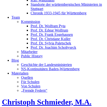
Karl Waldmann
Standorte der württembergischen Ministerien in
Stuttgart
Chronik 1933-1945 für Württemberg
Team
Kommission
Prof. Dr. Wolfram Pyta
Prof. Dr. Edgar Wolfrum
Prof. Dr. Frank Engehausen
Prof. Dr. Christiane Kuller
Prof. Dr. Sylvia Paletschek
Prof. Dr. Joachim Scholtyseck
Mitarbeiter
Public History
Blog
Geschichte der Landesministerien
NS-Kontinuitäten Baden-Württemberg
Materialien
Quellen
Für Schulen
Von Schulen
„Fremde Federn“
Christoph Schmieder, M.A.