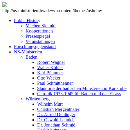
http://ns-ministerien-bw.de/wp-content/themes/nslmbw
Public History
Machen Sie mit!
Kooperationen
Pressespiegel
Veranstaltungen
Forschungsgegenstand
NS-Ministerien
Baden
Robert Wagner
Walter Köhler
Karl Pflaumer
Otto Wacker
Paul Schmitthenner
Standorte der badischen Ministerien in Karlsruhe
Chronik 1933-1945 für Baden und das Elsass
Württemberg
Wilhelm Murr
Christian Mergenthaler
Dr. Alfred Dehlinger
Dr. Oswald Lehnich
Dr. Jonathan Schmid