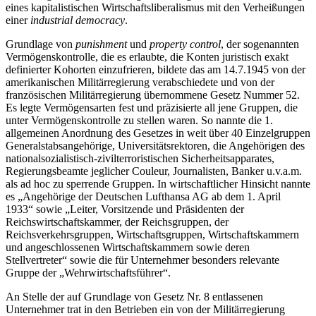
eines kapitalistischen Wirtschaftsliberalismus mit den Verheißungen
einer
industrial democracy
.
Grundlage von
punishment
und
property control
, der sogenannten
Vermögenskontrolle, die es erlaubte, die Konten juristisch exakt
definierter Kohorten einzufrieren, bildete das am 14.7.1945 von der
amerikanischen Militärregierung verabschiedete und von der
französischen Militärregierung übernommene Gesetz Nummer 52.
Es legte Vermögensarten fest und präzisierte all jene Gruppen, die
unter Vermögenskontrolle zu stellen waren. So nannte die 1.
allgemeinen Anordnung des Gesetzes in weit über 40 Einzelgruppen
Generalstabsangehörige, Universitätsrektoren, die Angehörigen des
nationalsozialistisch-zivilterroristischen Sicherheitsapparates,
Regierungsbeamte jeglicher Couleur, Journalisten, Banker u.v.a.m.
als ad hoc zu sperrende Gruppen. In wirtschaftlicher Hinsicht nannte
es „Angehörige der Deutschen Lufthansa AG ab dem 1. April
1933“ sowie „Leiter, Vorsitzende und Präsidenten der
Reichswirtschaftskammer, der Reichsgruppen, der
Reichsverkehrsgruppen, Wirtschaftsgruppen, Wirtschaftskammern
und angeschlossenen Wirtschaftskammern sowie deren
Stellvertreter“ sowie die für Unternehmer besonders relevante
Gruppe der „Wehrwirtschaftsführer“.
An Stelle der auf Grundlage von Gesetz Nr. 8 entlassenen
Unternehmer trat in den Betrieben ein von der Militärregierung