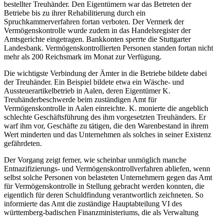
bestellter Treuhänder. Den Eigentümern war das Betreten der
Betriebe bis zu ihrer Rehabilitierung durch ein
Spruchkammerverfahren fortan verboten. Der Vermerk der
Vermögenskontrolle wurde zudem in das Handelsregister der
Amtsgerichte eingetragen. Bankkonten sperrte die Stuttgarter
Landesbank. Vermögenskontrollierten Personen standen fortan nicht
mehr als 200 Reichsmark im Monat zur Verfügung.
Die wichtigste Verbindung der Ämter in die Betriebe bildete dabei
der Treuhänder. Ein Beispiel bildete etwa ein Wäsche- und
Aussteuerartikelbetrieb in Aalen, deren Eigentümer K.
Treuhänderbeschwerde beim zuständigen Amt für
Vermögenskontrolle in Aalen einreichte. K. monierte die angeblich
schlechte Geschäftsführung des ihm vorgesetzten Treuhänders. Er
warf ihm vor, Geschäfte zu tätigen, die den Warenbestand in ihrem
Wert minderten und das Unternehmen als solches in seiner Existenz
gefährdeten.
Der Vorgang zeigt ferner, wie scheinbar unmöglich manche
Entnazifizierungs- und Vermögenskontrollverfahren abliefen, wenn
selbst solche Personen von belasteten Unternehmern gegen das Amt
für Vermögenskontrolle in Stellung gebracht werden konnten, die
eigentlich für deren Schuldfindung verantwortlich zeichneten. So
informierte das Amt die zuständige Hauptabteilung VI des
württemberg-badischen Finanzministeriums, die als Verwaltung