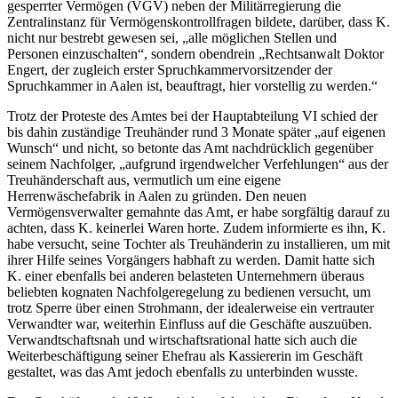
gesperrter Vermögen (VGV) neben der Militärregierung die
Zentralinstanz für Vermögenskontrollfragen bildete, darüber, dass K.
nicht nur bestrebt gewesen sei, „alle möglichen Stellen und
Personen einzuschalten“, sondern obendrein „Rechtsanwalt Doktor
Engert, der zugleich erster Spruchkammervorsitzender der
Spruchkammer in Aalen ist, beauftragt, hier vorstellig zu werden.“
Trotz der Proteste des Amtes bei der Hauptabteilung VI schied der
bis dahin zuständige Treuhänder rund 3 Monate später „auf eigenen
Wunsch“ und nicht, so betonte das Amt nachdrücklich gegenüber
seinem Nachfolger, „aufgrund irgendwelcher Verfehlungen“ aus der
Treuhänderschaft aus, vermutlich um eine eigene
Herrenwäschefabrik in Aalen zu gründen. Den neuen
Vermögensverwalter gemahnte das Amt, er habe sorgfältig darauf zu
achten, dass K. keinerlei Waren horte. Zudem informierte es ihn, K.
habe versucht, seine Tochter als Treuhänderin zu installieren, um mit
ihrer Hilfe seines Vorgängers habhaft zu werden. Damit hatte sich
K. einer ebenfalls bei anderen belasteten Unternehmern überaus
beliebten kognaten Nachfolgeregelung zu bedienen versucht, um
trotz Sperre über einen Strohmann, der idealerweise ein vertrauter
Verwandter war, weiterhin Einfluss auf die Geschäfte auszuüben.
Verwandtschaftsnah und wirtschaftsrational hatte sich auch die
Weiterbeschäftigung seiner Ehefrau als Kassiererin im Geschäft
gestaltet, was das Amt jedoch ebenfalls zu unterbinden wusste.