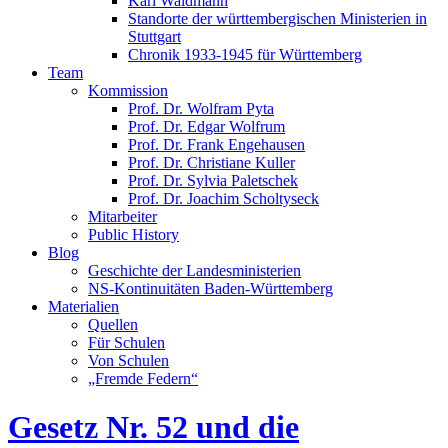
Karl Waldmann
Standorte der württembergischen Ministerien in
Stuttgart
Chronik 1933-1945 für Württemberg
Team
Kommission
Prof. Dr. Wolfram Pyta
Prof. Dr. Edgar Wolfrum
Prof. Dr. Frank Engehausen
Prof. Dr. Christiane Kuller
Prof. Dr. Sylvia Paletschek
Prof. Dr. Joachim Scholtyseck
Mitarbeiter
Public History
Blog
Geschichte der Landesministerien
NS-Kontinuitäten Baden-Württemberg
Materialien
Quellen
Für Schulen
Von Schulen
„Fremde Federn“
Gesetz Nr. 52 und die