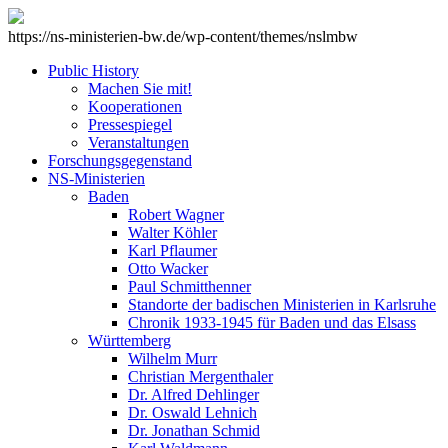
https://ns-ministerien-bw.de/wp-content/themes/nslmbw
Public History
Machen Sie mit!
Kooperationen
Pressespiegel
Veranstaltungen
Forschungsgegenstand
NS-Ministerien
Baden
Robert Wagner
Walter Köhler
Karl Pflaumer
Otto Wacker
Paul Schmitthenner
Standorte der badischen Ministerien in Karlsruhe
Chronik 1933-1945 für Baden und das Elsass
Württemberg
Wilhelm Murr
Christian Mergenthaler
Dr. Alfred Dehlinger
Dr. Oswald Lehnich
Dr. Jonathan Schmid