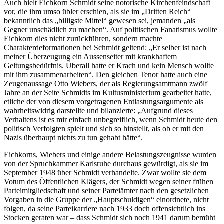
Auch hielt Eichkorn Schmidt seine notorische Kirchenfeindschaft
vor, die ihm umso übler erschien, als sie im „Dritten Reich“
bekanntlich das „billigste Mittel“ gewesen sei, jemanden „als
Gegner unschädlich zu machen“. Auf politischen Fanatismus wollte
Eichkorn dies nicht zurückführen, sondern machte
Charakterdeformationen bei Schmidt geltend: „Er selber ist nach
meiner Überzeugung ein Aussenseiter mit krankhaftem
Geltungsbedürfnis. Überall hatte er Krach und kein Mensch wollte
mit ihm zusammenarbeiten“. Den gleichen Tenor hatte auch eine
Zeugenaussage Otto Wiebers, der als Regierungsamtmann zwölf
Jahre an der Seite Schmidts im Kultusministerium gearbeitet hatte,
etliche der von diesem vorgetragenen Entlastungsargumente als
wahrheitswidrig darstellte und bilanzierte: „Aufgrund dieses
Verhaltens ist es mir einfach unbegreiflich, wenn Schmidt heute den
politisch Verfolgten spielt und sich so hinstellt, als ob er mit den
Nazis überhaupt nichts zu tun gehabt hätte“.
Eichkorns, Wiebers und einige andere Belastungszeugnisse wurden
von der Spruchkammer Karlsruhe durchaus gewürdigt, als sie im
September 1948 über Schmidt verhandelte. Zwar wollte sie dem
Votum des Öffentlichen Klägers, der Schmidt wegen seiner frühen
Parteimitgliedschaft und seiner Parteiämter nach den gesetzlichen
Vorgaben in die Gruppe der „Hauptschuldigen“ einordnete, nicht
folgen, da seine Parteikarriere nach 1933 doch offensichtlich ins
Stocken geraten war – dass Schmidt sich noch 1941 darum bemüht