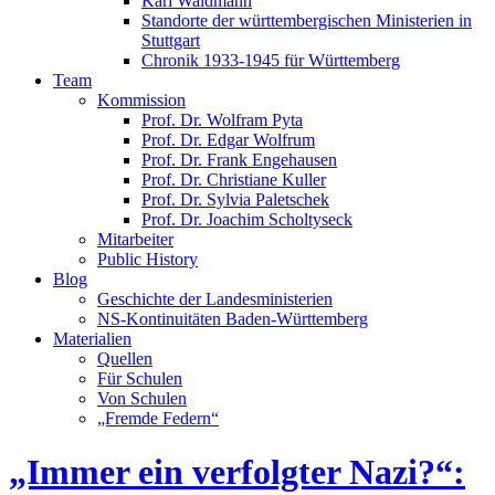
Karl Waldmann
Standorte der württembergischen Ministerien in
Stuttgart
Chronik 1933-1945 für Württemberg
Team
Kommission
Prof. Dr. Wolfram Pyta
Prof. Dr. Edgar Wolfrum
Prof. Dr. Frank Engehausen
Prof. Dr. Christiane Kuller
Prof. Dr. Sylvia Paletschek
Prof. Dr. Joachim Scholtyseck
Mitarbeiter
Public History
Blog
Geschichte der Landesministerien
NS-Kontinuitäten Baden-Württemberg
Materialien
Quellen
Für Schulen
Von Schulen
„Fremde Federn“
„Immer ein verfolgter Nazi?“: