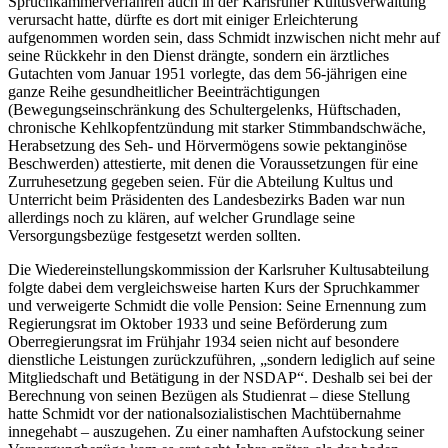
Spruchkammerverfahren auch in der Karlsruher Kultusverwaltung
verursacht hatte, dürfte es dort mit einiger Erleichterung
aufgenommen worden sein, dass Schmidt inzwischen nicht mehr auf
seine Rückkehr in den Dienst drängte, sondern ein ärztliches
Gutachten vom Januar 1951 vorlegte, das dem 56-jährigen eine
ganze Reihe gesundheitlicher Beeinträchtigungen
(Bewegungseinschränkung des Schultergelenks, Hüftschaden,
chronische Kehlkopfentzündung mit starker Stimmbandschwäche,
Herabsetzung des Seh- und Hörvermögens sowie pektanginöse
Beschwerden) attestierte, mit denen die Voraussetzungen für eine
Zurruhesetzung gegeben seien. Für die Abteilung Kultus und
Unterricht beim Präsidenten des Landesbezirks Baden war nun
allerdings noch zu klären, auf welcher Grundlage seine
Versorgungsbezüge festgesetzt werden sollten.
Die Wiedereinstellungskommission der Karlsruher Kultusabteilung
folgte dabei dem vergleichsweise harten Kurs der Spruchkammer
und verweigerte Schmidt die volle Pension: Seine Ernennung zum
Regierungsrat im Oktober 1933 und seine Beförderung zum
Oberregierungsrat im Frühjahr 1934 seien nicht auf besondere
dienstliche Leistungen zurückzuführen, „sondern lediglich auf seine
Mitgliedschaft und Betätigung in der NSDAP“. Deshalb sei bei der
Berechnung von seinen Bezügen als Studienrat – diese Stellung
hatte Schmidt vor der nationalsozialistischen Machtübernahme
innegehabt – auszugehen. Zu einer namhaften Aufstockung seiner