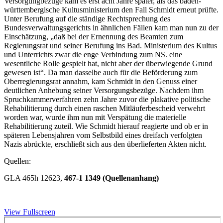
Versorgungbezüge kam es erst acht Jahre später, als das baden-
württembergische Kultusministerium den Fall Schmidt erneut prüfte.
Unter Berufung auf die ständige Rechtsprechung des
Bundesverwaltungsgerichts in ähnlichen Fällen kam man nun zu der
Einschätzung, „daß bei der Ernennung des Beamten zum
Regierungsrat und seiner Berufung ins Bad. Ministerium des Kultus
und Unterrichts zwar die enge Verbindung zum NS. eine
wesentliche Rolle gespielt hat, nicht aber der überwiegende Grund
gewesen ist“. Da man dasselbe auch für die Beförderung zum
Oberregierungsrat annahm, kam Schmidt in den Genuss einer
deutlichen Anhebung seiner Versorgungsbezüge. Nachdem ihm
Spruchkammerverfahren zehn Jahre zuvor die plakative politische
Rehabilitierung durch einen raschen Mitläuferbescheid verwehrt
worden war, wurde ihm nun mit Verspätung die materielle
Rehabilitierung zuteil. Wie Schmidt hierauf reagierte und ob er in
späteren Lebensjahren vom Selbstbild eines dreifach verfolgten
Nazis abrückte, erschließt sich aus den überlieferten Akten nicht.
Quellen:
GLA 465h 12623,
467-1 1349 (Quellenanhang)
View Fullscreen
Zum