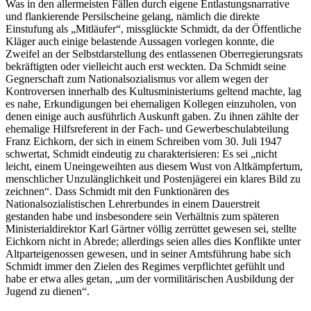
Was in den allermeisten Fällen durch eigene Entlastungsnarrative
und flankierende Persilscheine gelang, nämlich die direkte
Einstufung als „Mitläufer“, missglückte Schmidt, da der Öffentliche
Kläger auch einige belastende Aussagen vorlegen konnte, die
Zweifel an der Selbstdarstellung des entlassenen Oberregierungsrats
bekräftigten oder vielleicht auch erst weckten. Da Schmidt seine
Gegnerschaft zum Nationalsozialismus vor allem wegen der
Kontroversen innerhalb des Kultusministeriums geltend machte, lag
es nahe, Erkundigungen bei ehemaligen Kollegen einzuholen, von
denen einige auch ausführlich Auskunft gaben. Zu ihnen zählte der
ehemalige Hilfsreferent in der Fach- und Gewerbeschulabteilung
Franz Eichkorn, der sich in einem Schreiben vom 30. Juli 1947
schwertat, Schmidt eindeutig zu charakterisieren: Es sei „nicht
leicht, einem Uneingeweihten aus diesem Wust von Altkämpfertum,
menschlicher Unzulänglichkeit und Postenjägerei ein klares Bild zu
zeichnen“. Dass Schmidt mit den Funktionären des
Nationalsozialistischen Lehrerbundes in einem Dauerstreit
gestanden habe und insbesondere sein Verhältnis zum späteren
Ministerialdirektor Karl Gärtner völlig zerrüttet gewesen sei, stellte
Eichkorn nicht in Abrede; allerdings seien alles dies Konflikte unter
Altparteigenossen gewesen, und in seiner Amtsführung habe sich
Schmidt immer den Zielen des Regimes verpflichtet gefühlt und
habe er etwa alles getan, „um der vormilitärischen Ausbildung der
Jugend zu dienen“.