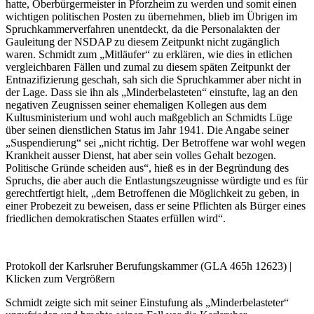
hatte, Oberbürgermeister in Pforzheim zu werden und somit einen
wichtigen politischen Posten zu übernehmen, blieb im Übrigen im
Spruchkammerverfahren unentdeckt, da die Personalakten der
Gauleitung der NSDAP zu diesem Zeitpunkt nicht zugänglich
waren. Schmidt zum „Mitläufer“ zu erklären, wie dies in etlichen
vergleichbaren Fällen und zumal zu diesem späten Zeitpunkt der
Entnazifizierung geschah, sah sich die Spruchkammer aber nicht in
der Lage. Dass sie ihn als „Minderbelasteten“ einstufte, lag an den
negativen Zeugnissen seiner ehemaligen Kollegen aus dem
Kultusministerium und wohl auch maßgeblich an Schmidts Lüge
über seinen dienstlichen Status im Jahr 1941. Die Angabe seiner
„Suspendierung“ sei „nicht richtig. Der Betroffene war wohl wegen
Krankheit ausser Dienst, hat aber sein volles Gehalt bezogen.
Politische Gründe scheiden aus“, hieß es in der Begründung des
Spruchs, die aber auch die Entlastungszeugnisse würdigte und es für
gerechtfertigt hielt, „dem Betroffenen die Möglichkeit zu geben, in
einer Probezeit zu beweisen, dass er seine Pflichten als Bürger eines
friedlichen demokratischen Staates erfüllen wird“.
Protokoll der Karlsruher Berufungskammer (GLA 465h 12623) |
Klicken zum Vergrößern
Schmidt zeigte sich mit seiner Einstufung als „Minderbelasteter“