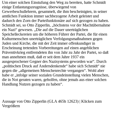
Um einer solchen Einstufung den Weg zu bereiten, hatte Schmidt
einige Entlastungszeugnisse, überwiegend von
Gewerbeschullehrern, gesammelt, die ihm bescheinigten, in seiner
amtlichen Funktion immer sachbezogene Arbeit geleistet und
dadurch den Zorn der Parteifunktionäre auf sich gezogen zu haben.
Schmidt sei, so Otto Zipperlin, „höchstens vor der Machtübernahme
ein Nazi“ gewesen. „Die auf die Dauer unerträglichen
Speichelleckereien um die höheren Führer der Partei, die für einen
Kulturmenschen unerträglichen Verfolgungsmaßnahmen gegen
Juden und Kirche, die mit der Zeit immer offenkundiger in
Erscheinung tretenden Vorbereitungen auf einen angeblichen
Präventivkrieg entfremdeten ihn von Jahr zu Jahr der Partei, so daß
man annehmen muß, daß er seit dem Jahre 1937 ein
ausgesprochener Gegner des Nazisystems geworden war“. Durch
„politischen Druck auf Andersdenkende“ habe sich Schmidt“ nie
gegen die „allgemeinen Menschenrechte vergangen“. Wohl aber
habe er „infolge seiner sozialen Grundeinstellung vielen Menschen,
die in Not geraten waren, geholfen, ohne jemals aus einer solchen
Handlung Nutzen gezogen zu haben“.
Aussage von Otto Zipperlin (GLA 465h 12623) | Klicken zum
Vergrößern