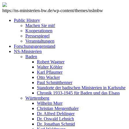
https://ns-ministerien-bw.de/wp-content/themes/nslmbw
Public History
Machen Sie mit!
Kooperationen
Pressespiegel
Veranstaltungen
Forschungsgegenstand
NS-Ministerien
Baden
Robert Wagner
Walter Köhler
Karl Pflaumer
Otto Wacker
Paul Schmitthenner
Standorte der badischen Ministerien in Karlsruhe
Chronik 1933-1945 für Baden und das Elsass
Württemberg
Wilhelm Murr
Christian Mergenthaler
Dr. Alfred Dehlinger
Dr. Oswald Lehnich
Dr. Jonathan Schmid