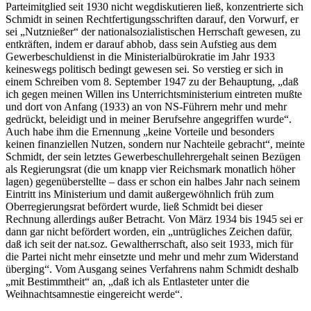
Parteimitglied seit 1930 nicht wegdiskutieren ließ, konzentrierte sich
Schmidt in seinen Rechtfertigungsschriften darauf, den Vorwurf, er
sei „Nutznießer“ der nationalsozialistischen Herrschaft gewesen, zu
entkräften, indem er darauf abhob, dass sein Aufstieg aus dem
Gewerbeschuldienst in die Ministerialbürokratie im Jahr 1933
keineswegs politisch bedingt gewesen sei. So verstieg er sich in
einem Schreiben vom 8. September 1947 zu der Behauptung, „daß
ich gegen meinen Willen ins Unterrichtsministerium eintreten mußte
und dort von Anfang (1933) an von NS-Führern mehr und mehr
gedrückt, beleidigt und in meiner Berufsehre angegriffen wurde“.
Auch habe ihm die Ernennung „keine Vorteile und besonders
keinen finanziellen Nutzen, sondern nur Nachteile gebracht“, meinte
Schmidt, der sein letztes Gewerbeschullehrergehalt seinen Bezügen
als Regierungsrat (die um knapp vier Reichsmark monatlich höher
lagen) gegenüberstellte – dass er schon ein halbes Jahr nach seinem
Eintritt ins Ministerium und damit außergewöhnlich früh zum
Oberregierungsrat befördert wurde, ließ Schmidt bei dieser
Rechnung allerdings außer Betracht. Von März 1934 bis 1945 sei er
dann gar nicht befördert worden, ein „untrügliches Zeichen dafür,
daß ich seit der nat.soz. Gewaltherrschaft, also seit 1933, mich für
die Partei nicht mehr einsetzte und mehr und mehr zum Widerstand
überging“. Vom Ausgang seines Verfahrens nahm Schmidt deshalb
„mit Bestimmtheit“ an, „daß ich als Entlasteter unter die
Weihnachtsamnestie eingereicht werde“.