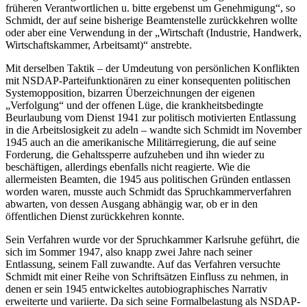
früheren Verantwortlichen u. bitte ergebenst um Genehmigung“, so
Schmidt, der auf seine bisherige Beamtenstelle zurückkehren wollte
oder aber eine Verwendung in der „Wirtschaft (Industrie, Handwerk,
Wirtschaftskammer, Arbeitsamt)“ anstrebte.
Mit derselben Taktik – der Umdeutung von persönlichen Konflikten
mit NSDAP-Parteifunktionären zu einer konsequenten politischen
Systemopposition, bizarren Überzeichnungen der eigenen
„Verfolgung“ und der offenen Lüge, die krankheitsbedingte
Beurlaubung vom Dienst 1941 zur politisch motivierten Entlassung
in die Arbeitslosigkeit zu adeln – wandte sich Schmidt im November
1945 auch an die amerikanische Militärregierung, die auf seine
Forderung, die Gehaltssperre aufzuheben und ihn wieder zu
beschäftigen, allerdings ebenfalls nicht reagierte. Wie die
allermeisten Beamten, die 1945 aus politischen Gründen entlassen
worden waren, musste auch Schmidt das Spruchkammerverfahren
abwarten, von dessen Ausgang abhängig war, ob er in den
öffentlichen Dienst zurückkehren konnte.
Sein Verfahren wurde vor der Spruchkammer Karlsruhe geführt, die
sich im Sommer 1947, also knapp zwei Jahre nach seiner
Entlassung, seinem Fall zuwandte. Auf das Verfahren versuchte
Schmidt mit einer Reihe von Schriftsätzen Einfluss zu nehmen, in
denen er sein 1945 entwickeltes autobiographisches Narrativ
erweiterte und variierte. Da sich seine Formalbelastung als NSDAP-