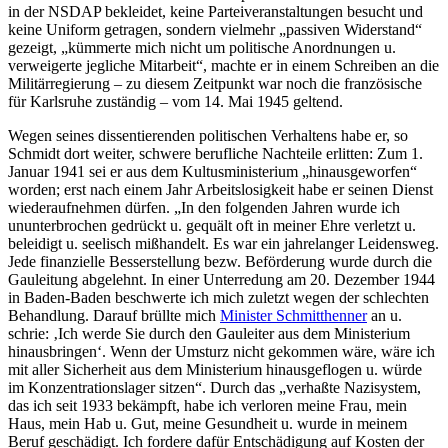
in der NSDAP bekleidet, keine Parteiveranstaltungen besucht und
keine Uniform getragen, sondern vielmehr „passiven Widerstand“
gezeigt, „kümmerte mich nicht um politische Anordnungen u.
verweigerte jegliche Mitarbeit“, machte er in einem Schreiben an die
Militärregierung – zu diesem Zeitpunkt war noch die französische
für Karlsruhe zuständig – vom 14. Mai 1945 geltend.
Wegen seines dissentierenden politischen Verhaltens habe er, so
Schmidt dort weiter, schwere berufliche Nachteile erlitten: Zum 1.
Januar 1941 sei er aus dem Kultusministerium „hinausgeworfen“
worden; erst nach einem Jahr Arbeitslosigkeit habe er seinen Dienst
wiederaufnehmen dürfen. „In den folgenden Jahren wurde ich
ununterbrochen gedrückt u. gequält oft in meiner Ehre verletzt u.
beleidigt u. seelisch mißhandelt. Es war ein jahrelanger Leidensweg.
Jede finanzielle Besserstellung bezw. Beförderung wurde durch die
Gauleitung abgelehnt. In einer Unterredung am 20. Dezember 1944
in Baden-Baden beschwerte ich mich zuletzt wegen der schlechten
Behandlung. Darauf brüllte mich
Minister Schmitthenner
an u.
schrie: ‚Ich werde Sie durch den Gauleiter aus dem Ministerium
hinausbringen‘. Wenn der Umsturz nicht gekommen wäre, wäre ich
mit aller Sicherheit aus dem Ministerium hinausgeflogen u. würde
im Konzentrationslager sitzen“. Durch das „verhaßte Nazisystem,
das ich seit 1933 bekämpft, habe ich verloren meine Frau, mein
Haus, mein Hab u. Gut, meine Gesundheit u. wurde in meinem
Beruf geschädigt. Ich fordere dafür Entschädigung auf Kosten der