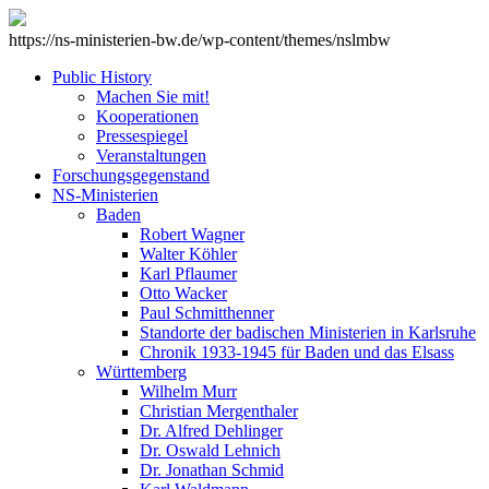
https://ns-ministerien-bw.de/wp-content/themes/nslmbw
Public History
Machen Sie mit!
Kooperationen
Pressespiegel
Veranstaltungen
Forschungsgegenstand
NS-Ministerien
Baden
Robert Wagner
Walter Köhler
Karl Pflaumer
Otto Wacker
Paul Schmitthenner
Standorte der badischen Ministerien in Karlsruhe
Chronik 1933-1945 für Baden und das Elsass
Württemberg
Wilhelm Murr
Christian Mergenthaler
Dr. Alfred Dehlinger
Dr. Oswald Lehnich
Dr. Jonathan Schmid