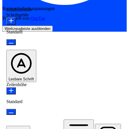
Barrierefreiheitsanpassungen
Inhaltsmodule
Schriftgröße
Präsentiert von
OneTap
Werkzeugleiste ausblenden
Standard
Lesbare Schrift
Zeilenhöhe
Standard