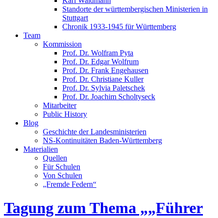
Karl Waldmann
Standorte der württembergischen Ministerien in
Stuttgart
Chronik 1933-1945 für Württemberg
Team
Kommission
Prof. Dr. Wolfram Pyta
Prof. Dr. Edgar Wolfrum
Prof. Dr. Frank Engehausen
Prof. Dr. Christiane Kuller
Prof. Dr. Sylvia Paletschek
Prof. Dr. Joachim Scholtyseck
Mitarbeiter
Public History
Blog
Geschichte der Landesministerien
NS-Kontinuitäten Baden-Württemberg
Materialien
Quellen
Für Schulen
Von Schulen
„Fremde Federn“
Tagung zum Thema „„Führer